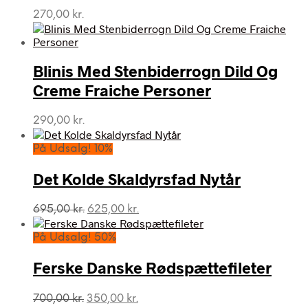
270,00
kr.
Blinis Med Stenbiderrogn Dild Og
Creme Fraiche Personer
290,00
kr.
På Udsalg! 10%
Det Kolde Skaldyrsfad Nytår
Den
Den
695,00
kr.
625,00
kr.
oprindelige
aktuelle
pris
pris
På Udsalg! 50%
var:
er:
695,00 kr..
625,00 kr..
Ferske Danske Rødspættefileter
Den
Den
700,00
kr.
350,00
kr.