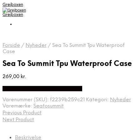
Grejboxen
Grejboxen
Forside
/
Nyheder
/
Sea To Summit Tpu Waterproof
Case
Sea To Summit Tpu Waterproof Case
269,00
kr.
Bedste Pris Funder på Price Index
Varenummer (SKU):
f2239b259c21
Kategori:
Nyheder
Varemærke:
Seatosummit
Previous Product
Next Product
Beskrivelse