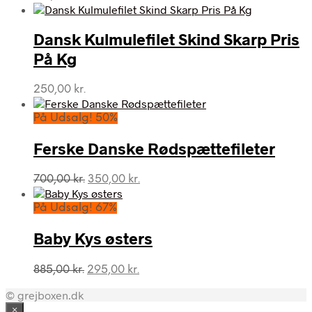
Dansk Kulmulefilet Skind Skarp Pris
På Kg
250,00
kr.
På Udsalg! 50%
Ferske Danske Rødspættefileter
Den
Den
700,00
kr.
350,00
kr.
oprindelige
aktuelle
pris
pris
På Udsalg! 67%
var:
er:
700,00 kr..
350,00 kr..
Baby Kys østers
Den
Den
885,00
kr.
295,00
kr.
oprindelige
aktuelle
© grejboxen.dk
pris
pris
var:
er:
×