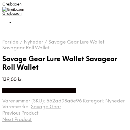
Grejboxen
Grejboxen
Forside
/
Nyheder
/
Savage Gear Lure Wallet
Savagear Roll Wallet
Savage Gear Lure Wallet Savagear
Roll Wallet
139,00
kr.
Bedste Pris Funder på Price Index
Varenummer (SKU):
562ad98a5e96
Kategori:
Nyheder
Varemærke:
Savage Gear
Previous Product
Next Product