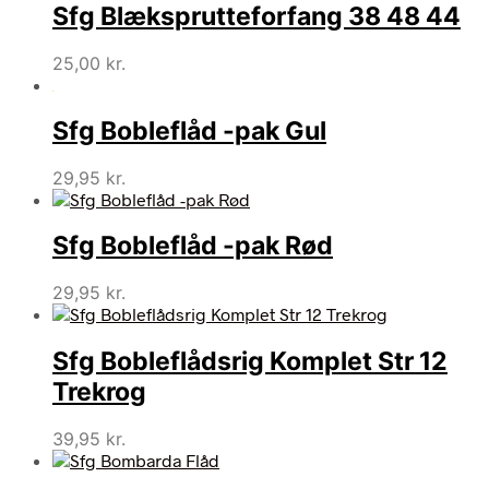
Sfg Blæksprutteforfang 38 48 44
25,00
kr.
Sfg Bobleflåd -pak Gul
29,95
kr.
Sfg Bobleflåd -pak Rød
29,95
kr.
Sfg Bobleflådsrig Komplet Str 12
Trekrog
39,95
kr.