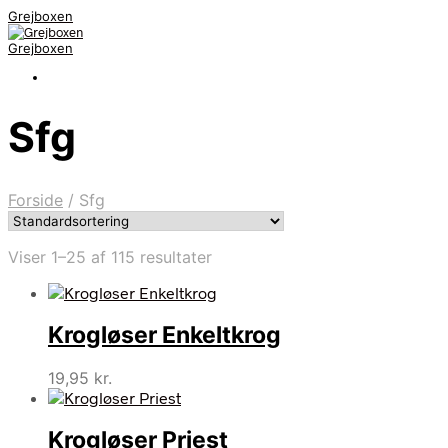
Grejboxen
Grejboxen
Sfg
Forside
/
Sfg
Viser 1–25 af 115 resultater
Krogløser Enkeltkrog
19,95
kr.
Krogløser Priest