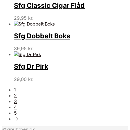
Sfg Classic Cigar Flåd
29,95
kr.
Sfg Dobbelt Boks
39,95
kr.
Sfg Dr Pirk
29,00
kr.
1
2
3
4
5
→
© grejboxen.dk