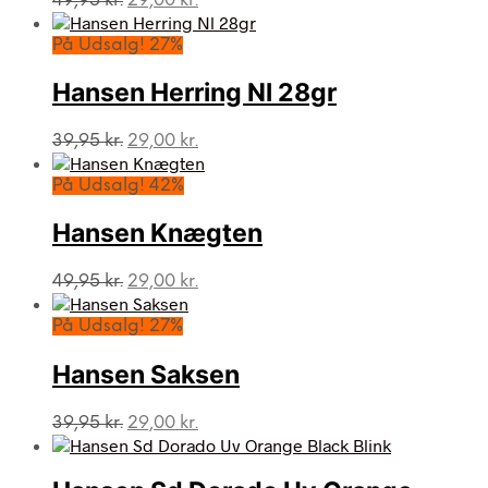
49,95
kr.
29,00
kr.
oprindelige
aktuelle
pris
pris
På Udsalg! 27%
var:
er:
49,95 kr..
29,00 kr..
Hansen Herring Nl 28gr
Den
Den
39,95
kr.
29,00
kr.
oprindelige
aktuelle
pris
pris
På Udsalg! 42%
var:
er:
39,95 kr..
29,00 kr..
Hansen Knægten
Den
Den
49,95
kr.
29,00
kr.
oprindelige
aktuelle
pris
pris
På Udsalg! 27%
var:
er:
49,95 kr..
29,00 kr..
Hansen Saksen
Den
Den
39,95
kr.
29,00
kr.
oprindelige
aktuelle
pris
pris
var:
er: