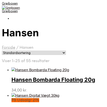
Grejboxen
Grejboxen
Hansen
Forside
/
Hansen
Viser 1–25 af 55 resultater
Hansen Bombarda Floating 20g
34,00
kr.
På Udsalg! 21%