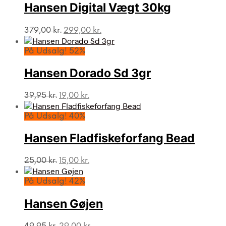
Hansen Digital Vægt 30kg
Den
Den
379,00
kr.
299,00
kr.
oprindelige
aktuelle
pris
pris
På Udsalg! 52%
var:
er:
379,00 kr..
299,00 kr..
Hansen Dorado Sd 3gr
Den
Den
39,95
kr.
19,00
kr.
oprindelige
aktuelle
pris
pris
På Udsalg! 40%
var:
er:
39,95 kr..
19,00 kr..
Hansen Fladfiskeforfang Bead
Den
Den
25,00
kr.
15,00
kr.
oprindelige
aktuelle
pris
pris
På Udsalg! 42%
var:
er:
25,00 kr..
15,00 kr..
Hansen Gøjen
Den
Den