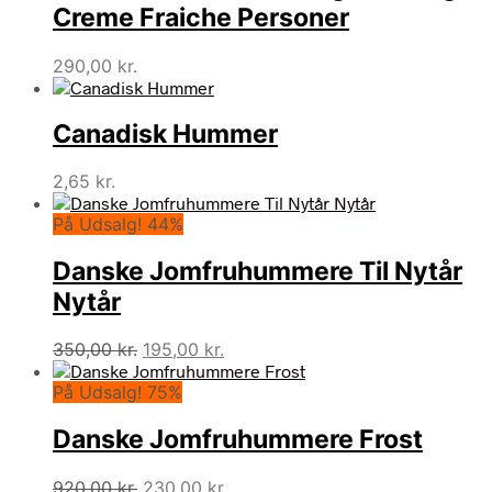
Creme Fraiche Personer
290,00
kr.
Canadisk Hummer
2,65
kr.
På Udsalg! 44%
Danske Jomfruhummere Til Nytår
Nytår
Den
Den
350,00
kr.
195,00
kr.
oprindelige
aktuelle
På Udsalg! 75%
pris
pris
var:
er:
Danske Jomfruhummere Frost
350,00 kr..
195,00 kr..
Den
Den
920,00
kr.
230,00
kr.