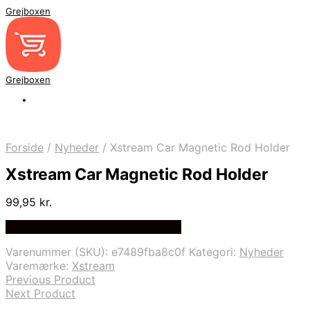
Grejboxen
Grejboxen
Forside
/
Nyheder
/
Xstream Car Magnetic Rod Holder
Xstream Car Magnetic Rod Holder
99,95
kr.
Bedste Pris Funder på Price Index
Varenummer (SKU):
e7489fba8c0f
Kategori:
Nyheder
Varemærke:
Xstream
Previous Product
Next Product