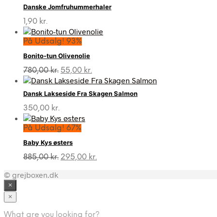
Danske Jomfruhummerhaler
1,90
kr.
På Udsalg! 93%
Bonito-tun Olivenolie
Den
Den
780,00
kr.
55,00
kr.
oprindelige
aktuelle
pris
pris
Dansk Lakseside Fra Skagen Salmon
var:
er:
780,00 kr..
55,00 kr..
350,00
kr.
På Udsalg! 67%
Baby Kys østers
Den
Den
885,00
kr.
295,00
kr.
oprindelige
aktuelle
© grejboxen.dk
pris
pris
var:
er:
×
885,00 kr..
295,00 kr..
×
What are you looking for?