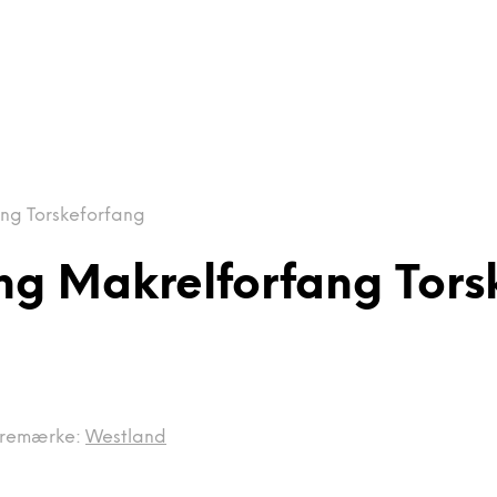
ng Torskeforfang
ng Makrelforfang Tors
remærke:
Westland