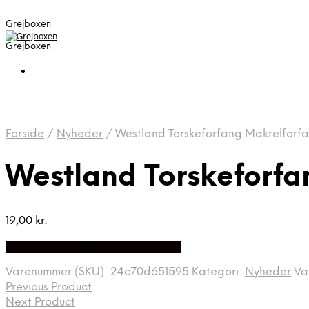
Grejboxen
Grejboxen
Forside
/
Nyheder
/
Westland Torskeforfang Makrelforfa
Westland Torskeforfa
19,00
kr.
Bedste Pris Funder på Price Index
Varenummer (SKU):
24c70d651595
Kategori:
Nyheder
Va
Previous Product
Next Product