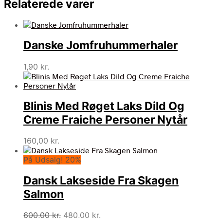
Relaterede varer
Danske Jomfruhummerhaler
1,90
kr.
Blinis Med Røget Laks Dild Og
Creme Fraiche Personer Nytår
160,00
kr.
På Udsalg! 20%
Dansk Lakseside Fra Skagen
Salmon
Den
Den
600,00
kr.
480,00
kr.