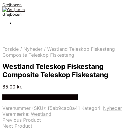
Grejboxen
Grejboxen
Forside
/
Nyheder
/
Westland Teleskop Fiskestang
Composite Teleskop Fiskestang
Westland Teleskop Fiskestang
Composite Teleskop Fiskestang
85,00
kr.
Bedste Pris Funder på Price Index
Varenummer (SKU):
f5ab9cac8a41
Kategori:
Nyheder
Varemærke:
Westland
Previous Product
Next Product