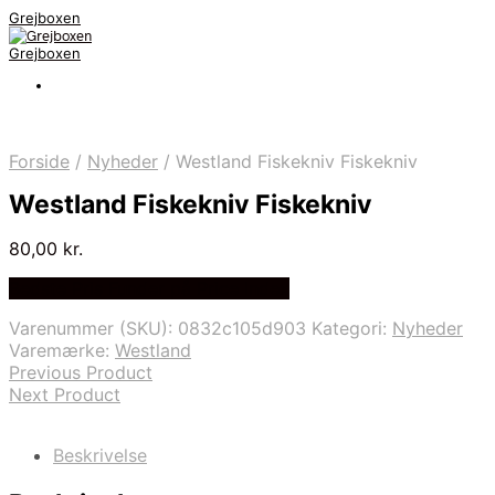
Grejboxen
Grejboxen
Forside
/
Nyheder
/
Westland Fiskekniv Fiskekniv
Westland Fiskekniv Fiskekniv
80,00
kr.
Bedste Pris Funder på Price Index
Varenummer (SKU):
0832c105d903
Kategori:
Nyheder
Varemærke:
Westland
Previous Product
Next Product
Beskrivelse