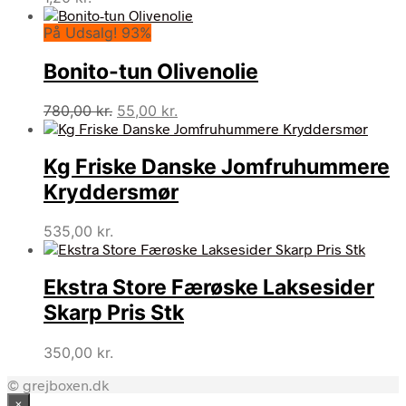
På Udsalg! 93%
Bonito-tun Olivenolie
Den
Den
780,00
kr.
55,00
kr.
oprindelige
aktuelle
pris
pris
Kg Friske Danske Jomfruhummere
var:
er:
780,00 kr..
55,00 kr..
Kryddersmør
535,00
kr.
Ekstra Store Færøske Laksesider
Skarp Pris Stk
350,00
kr.
© grejboxen.dk
×