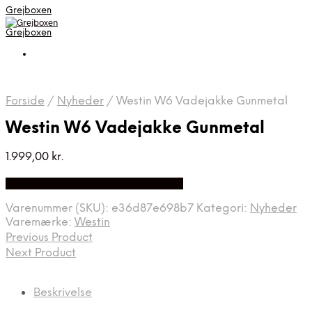
Grejboxen
Grejboxen
Forside
/
Nyheder
/
Westin W6 Vadejakke Gunmetal
Westin W6 Vadejakke Gunmetal
1.999,00
kr.
Bedste Pris Funder på Price Index
Varenummer (SKU):
e36d87e698b7
Kategori:
Nyheder
Varemærke:
Westin
Previous Product
Next Product
Beskrivelse