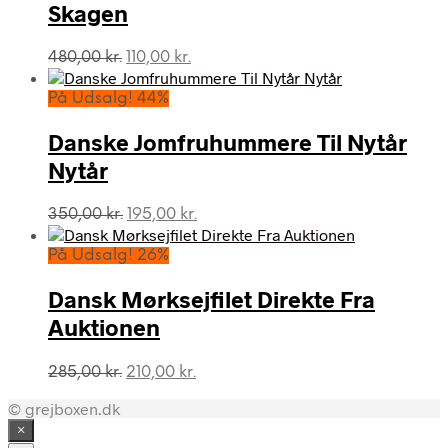
Skagen
Den
Den
480,00
kr.
110,00
kr.
oprindelige
aktuelle
pris
pris
På Udsalg! 44%
var:
er:
480,00 kr..
110,00 kr..
Danske Jomfruhummere Til Nytår
Nytår
Den
Den
350,00
kr.
195,00
kr.
oprindelige
aktuelle
pris
pris
På Udsalg! 26%
var:
er:
350,00 kr..
195,00 kr..
Dansk Mørksejfilet Direkte Fra
Auktionen
Den
Den
285,00
kr.
210,00
kr.
oprindelige
aktuelle
© grejboxen.dk
pris
pris
var:
er:
×