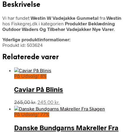
Beskrivelse
Vi har fundet
Westin W Vadejakke Gunmetal
fra
Westin
hos Fiskegrej.dk i kategorien
Produkter Beklædning
Outdoor Waders Og Tilbehør Vadejakker Nye Varer
.
Yderlige produktinformationer:
Produkt id: 503624
Relaterede varer
På Udsalg! 8%
Caviar På Blinis
Den
Den
265,00
kr.
245,00
kr.
oprindelige
aktuelle
pris
pris
På Udsalg! 77%
var:
er:
265,00 kr..
245,00 kr..
Danske Bundgarns Makreller Fra