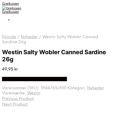
Grejboxen
Grejboxen
Forside
/
Nyheder
/
Westin Salty Wobler Canned
Sardine 26g
Westin Salty Wobler Canned Sardine
26g
49,95
kr.
Bedste Pris Funder på Price Index
Varenummer (SKU):
11fd4765cf09
Kategori:
Nyheder
Varemærke:
Westin
Previous Product
Next Product