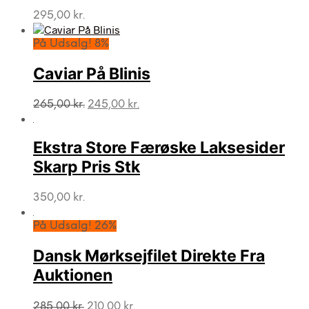
295,00
kr.
På Udsalg! 8%
Caviar På Blinis
Den
Den
265,00
kr.
245,00
kr.
oprindelige
aktuelle
pris
pris
var:
er:
Ekstra Store Færøske Laksesider
265,00 kr..
245,00 kr..
Skarp Pris Stk
350,00
kr.
På Udsalg! 26%
Dansk Mørksejfilet Direkte Fra
Auktionen
Den
Den
285,00
kr.
210,00
kr.