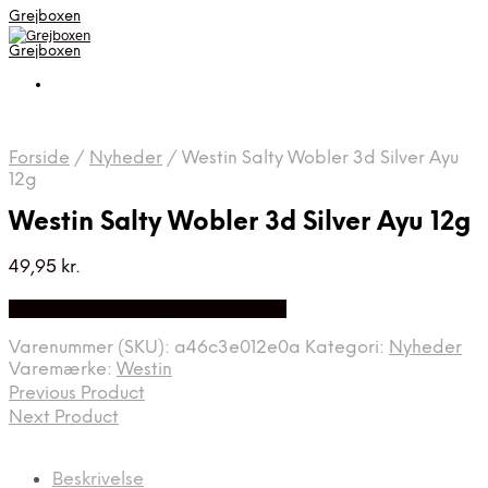
Grejboxen
Grejboxen
Forside
/
Nyheder
/
Westin Salty Wobler 3d Silver Ayu
12g
Westin Salty Wobler 3d Silver Ayu 12g
49,95
kr.
Bedste Pris Funder på Price Index
Varenummer (SKU):
a46c3e012e0a
Kategori:
Nyheder
Varemærke:
Westin
Previous Product
Next Product
Beskrivelse