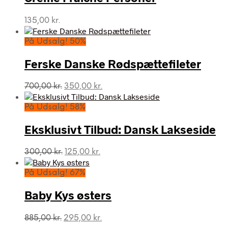
135,00
kr.
På Udsalg! 50%
Ferske Danske Rødspættefileter
Den
Den
700,00
kr.
350,00
kr.
oprindelige
aktuelle
pris
pris
På Udsalg! 58%
var:
er:
700,00 kr..
350,00 kr..
Eksklusivt Tilbud: Dansk Lakseside
Den
Den
300,00
kr.
125,00
kr.
oprindelige
aktuelle
pris
pris
På Udsalg! 67%
var:
er:
300,00 kr..
125,00 kr..
Baby Kys østers
Den
Den
885,00
kr.
295,00
kr.
oprindelige
aktuelle