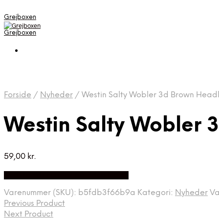
Grejboxen
Grejboxen
Forside
/
Nyheder
/
Westin Salty Wobler 3d Brown Headl
Westin Salty Wobler 
59,00
kr.
Bedste Pris Funder på Price Index
Varenummer (SKU):
b5fdb3f66b9a
Kategori:
Nyheder
V
Previous Product
Next Product