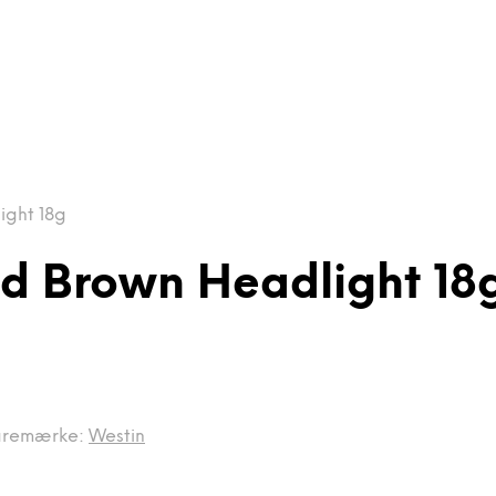
ight 18g
3d Brown Headlight 18
aremærke:
Westin