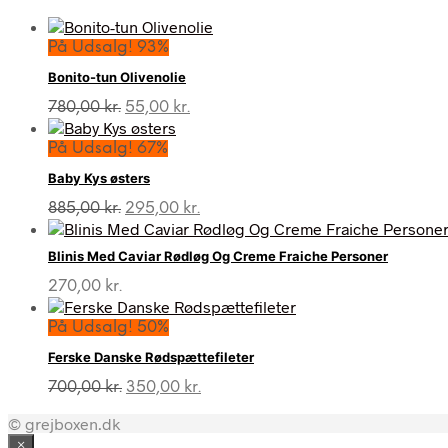
På Udsalg! 93%
Bonito-tun Olivenolie
Den
Den
780,00
kr.
55,00
kr.
oprindelige
aktuelle
pris
pris
På Udsalg! 67%
var:
er:
Baby Kys østers
780,00 kr..
55,00 kr..
Den
Den
885,00
kr.
295,00
kr.
oprindelige
aktuelle
pris
pris
Blinis Med Caviar Rødløg Og Creme Fraiche Personer
var:
er:
885,00 kr..
295,00 kr..
270,00
kr.
På Udsalg! 50%
Ferske Danske Rødspættefileter
Den
Den
700,00
kr.
350,00
kr.
oprindelige
aktuelle
© grejboxen.dk
pris
pris
var:
er:
×