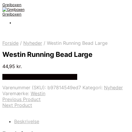
Grejboxen
Grejboxen
Forside
/
Nyheder
/
Westin Running Bead Large
Westin Running Bead Large
44,95
kr.
Bedste Pris Funder på Price Index
Varenummer (SKU):
b97814549ed7
Kategori:
Nyheder
Varemærke:
Westin
Previous Product
Next Product
Beskrivelse