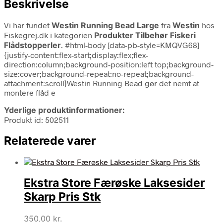
Beskrivelse
Vi har fundet
Westin Running Bead Large
fra
Westin
hos
Fiskegrej.dk i kategorien
Produkter Tilbehør Fiskeri
Flådstopperler
. #html-body [data-pb-style=KMQVG68]
{justify-content:flex-start;display:flex;flex-
direction:column;background-position:left top;background-
size:cover;background-repeat:no-repeat;background-
attachment:scroll}Westin Running Bead gør det nemt at
montere flåd e
Yderlige produktinformationer:
Produkt id: 502511
Relaterede varer
Ekstra Store Færøske Laksesider
Skarp Pris Stk
350,00
kr.