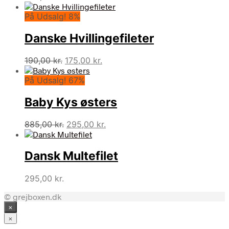
På Udsalg! 8%
Danske Hvillingefileter
Den
Den
190,00
kr.
175,00
kr.
oprindelige
aktuelle
På Udsalg! 67%
pris
pris
var:
er:
Baby Kys østers
190,00 kr..
175,00 kr..
Den
Den
885,00
kr.
295,00
kr.
oprindelige
aktuelle
pris
pris
Dansk Multefilet
var:
er:
885,00 kr..
295,00 kr..
295,00
kr.
© grejboxen.dk
×
×