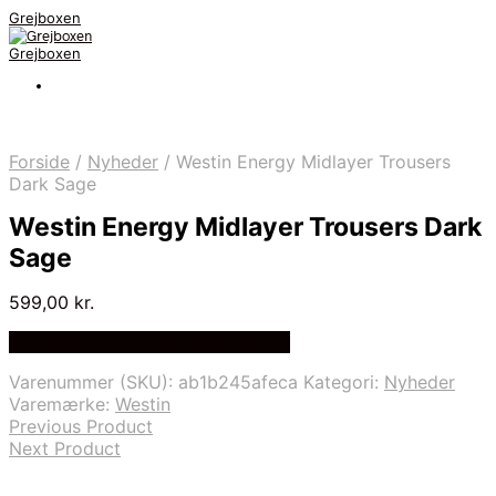
Grejboxen
Grejboxen
Forside
/
Nyheder
/
Westin Energy Midlayer Trousers
Dark Sage
Westin Energy Midlayer Trousers Dark
Sage
599,00
kr.
Bedste Pris Funder på Price Index
Varenummer (SKU):
ab1b245afeca
Kategori:
Nyheder
Varemærke:
Westin
Previous Product
Next Product