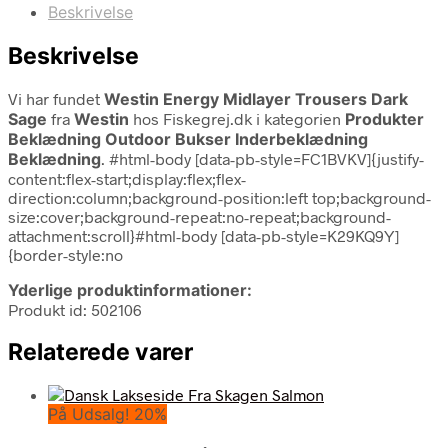
Beskrivelse
Beskrivelse
Vi har fundet
Westin Energy Midlayer Trousers Dark
Sage
fra
Westin
hos Fiskegrej.dk i kategorien
Produkter
Beklædning Outdoor Bukser Inderbeklædning
Beklædning
. #html-body [data-pb-style=FC1BVKV]{justify-
content:flex-start;display:flex;flex-
direction:column;background-position:left top;background-
size:cover;background-repeat:no-repeat;background-
attachment:scroll}#html-body [data-pb-style=K29KQ9Y]
{border-style:no
Yderlige produktinformationer:
Produkt id: 502106
Relaterede varer
På Udsalg! 20%