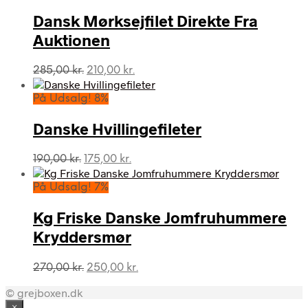
Dansk Mørksejfilet Direkte Fra
Auktionen
Den
Den
285,00
kr.
210,00
kr.
oprindelige
aktuelle
pris
pris
På Udsalg! 8%
var:
er:
285,00 kr..
210,00 kr..
Danske Hvillingefileter
Den
Den
190,00
kr.
175,00
kr.
oprindelige
aktuelle
pris
pris
På Udsalg! 7%
var:
er:
190,00 kr..
175,00 kr..
Kg Friske Danske Jomfruhummere
Kryddersmør
Den
Den
270,00
kr.
250,00
kr.
oprindelige
aktuelle
© grejboxen.dk
pris
pris
var:
er:
×