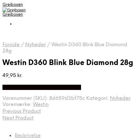
Grejboxen
Grejboxen
Forside
/
Nyheder
/
Westin D360 Blink Blue Diamond
28g
Westin D360 Blink Blue Diamond 28g
49,95
kr.
Bedste Pris Funder på Price Index
Varenummer (SKU):
8d659d3bf75c
Kategori:
Nyheder
Varemærke:
Westin
Previous Product
Next Product
Beskrivelse