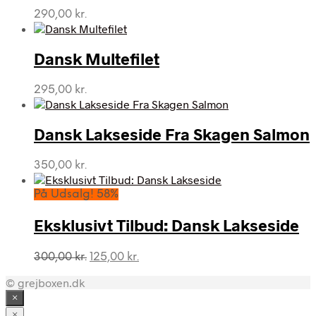
290,00
kr.
Dansk Multefilet
295,00
kr.
Dansk Lakseside Fra Skagen Salmon
350,00
kr.
På Udsalg! 58%
Eksklusivt Tilbud: Dansk Lakseside
Den
Den
300,00
kr.
125,00
kr.
oprindelige
aktuelle
© grejboxen.dk
pris
pris
var:
er:
×
300,00 kr..
125,00 kr..
×