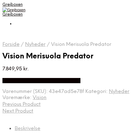
Grejboxen
Grejboxen
Forside
/
Nyheder
/
Vision Merisuola Predator
Vision Merisuola Predator
7.849,95
kr.
Bedste Pris Funder på Price Index
Varenummer (SKU):
43e47ad5e78f
Kategori:
Nyheder
Varemærke:
Vision
Previous Product
Next Product
Beskrivelse