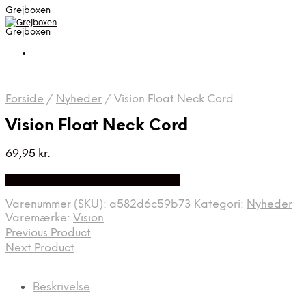
Grejboxen
Grejboxen
Forside
/
Nyheder
/
Vision Float Neck Cord
Vision Float Neck Cord
69,95
kr.
Bedste Pris Funder på Price Index
Varenummer (SKU):
a582d6c59b73
Kategori:
Nyheder
Varemærke:
Vision
Previous Product
Next Product
Beskrivelse