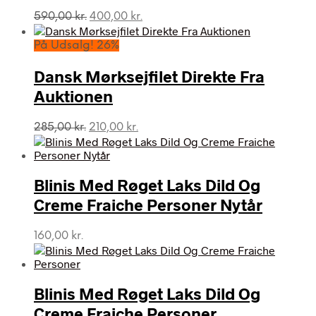
Den
Den
590,00
kr.
400,00
kr.
oprindelige
aktuelle
pris
pris
På Udsalg! 26%
var:
er:
590,00 kr..
400,00 kr..
Dansk Mørksejfilet Direkte Fra
Auktionen
Den
Den
285,00
kr.
210,00
kr.
oprindelige
aktuelle
pris
pris
var:
er:
Blinis Med Røget Laks Dild Og
285,00 kr..
210,00 kr..
Creme Fraiche Personer Nytår
160,00
kr.
Blinis Med Røget Laks Dild Og
Creme Fraiche Personer