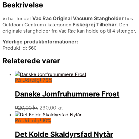
Beskrivelse
Vi har fundet
Vac Rac Original Vacuum Stangholder
hos
Outdoor i Centrum i kategorien
Fiskegrej Tilbehør
. Den
originale stangholder fra Vac Rac kan holde op til 4 stænger.
Yderlige produktinformationer:
Produkt id: 560
Relaterede varer
På Udsalg! 75%
Danske Jomfruhummere Frost
Den
Den
920,00
kr.
230,00
kr.
oprindelige
aktuelle
pris
pris
På Udsalg! 10%
var:
er:
920,00 kr..
230,00 kr..
Det Kolde Skaldyrsfad Nytår