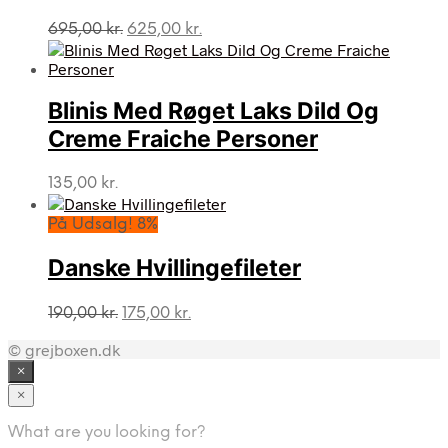
Den
Den
695,00
kr.
625,00
kr.
oprindelige
aktuelle
pris
pris
var:
er:
Blinis Med Røget Laks Dild Og
695,00 kr..
625,00 kr..
Creme Fraiche Personer
135,00
kr.
På Udsalg! 8%
Danske Hvillingefileter
Den
Den
190,00
kr.
175,00
kr.
oprindelige
aktuelle
© grejboxen.dk
pris
pris
var:
er:
×
190,00 kr..
175,00 kr..
×
What are you looking for?