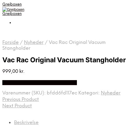
Grejboxen
Grejboxen
Forside
/
Nyheder
/
Vac Rac Original Vacuum
Stangholder
Vac Rac Original Vacuum Stangholder
999,00
kr.
Bedste Pris Funder på Price Index
Varenummer (SKU):
bfdd6fd117ec
Kategori:
Nyheder
Previous Product
Next Product
Beskrivelse