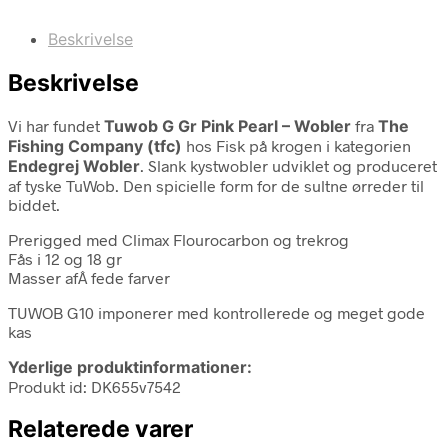
Beskrivelse
Beskrivelse
Vi har fundet
Tuwob G Gr Pink Pearl – Wobler
fra
The
Fishing Company (tfc)
hos Fisk på krogen i kategorien
Endegrej Wobler
. Slank kystwobler udviklet og produceret
af tyske TuWob. Den spicielle form for de sultne ørreder til
biddet.
Prerigged med Climax Flourocarbon og trekrog
Fås i 12 og 18 gr
Masser afÂ fede farver
TUWOB G10 imponerer med kontrollerede og meget gode
kas
Yderlige produktinformationer:
Produkt id: DK655v7542
Relaterede varer