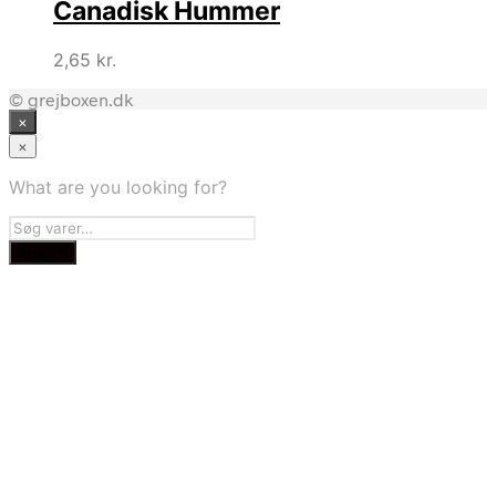
Canadisk Hummer
2,65
kr.
© grejboxen.dk
×
×
What are you looking for?