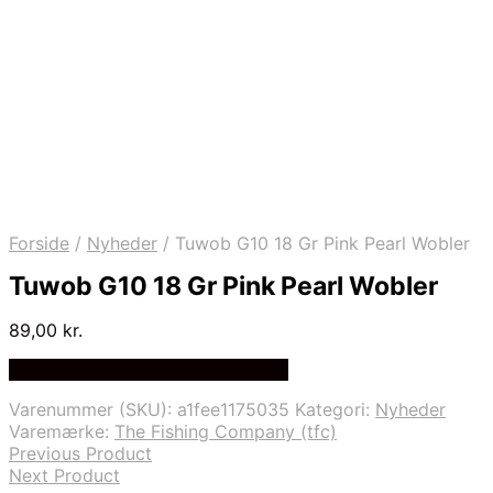
Forside
/
Nyheder
/
Tuwob G10 18 Gr Pink Pearl Wobler
Tuwob G10 18 Gr Pink Pearl Wobler
89,00
kr.
Bedste Pris Funder på Price Index
Varenummer (SKU):
a1fee1175035
Kategori:
Nyheder
Varemærke:
The Fishing Company (tfc)
Previous Product
Next Product