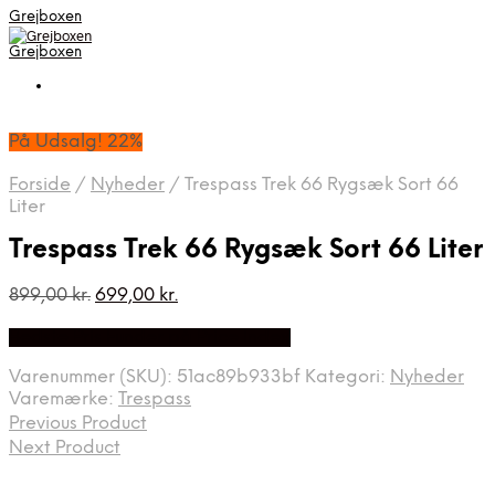
Grejboxen
Grejboxen
På Udsalg! 22%
Forside
/
Nyheder
/
Trespass Trek 66 Rygsæk Sort 66
Liter
Trespass Trek 66 Rygsæk Sort 66 Liter
Den
Den
899,00
kr.
699,00
kr.
oprindelige
aktuelle
Bedste Pris Funder på Price Index
pris
pris
var:
er:
Varenummer (SKU):
51ac89b933bf
Kategori:
Nyheder
899,00 kr..
699,00 kr..
Varemærke:
Trespass
Previous Product
Next Product