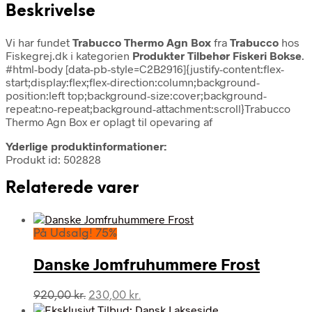
Beskrivelse
Vi har fundet
Trabucco Thermo Agn Box
fra
Trabucco
hos
Fiskegrej.dk i kategorien
Produkter Tilbehør Fiskeri Bokse
.
#html-body [data-pb-style=C2B2916]{justify-content:flex-
start;display:flex;flex-direction:column;background-
position:left top;background-size:cover;background-
repeat:no-repeat;background-attachment:scroll}Trabucco
Thermo Agn Box er oplagt til opevaring af
Yderlige produktinformationer:
Produkt id: 502828
Relaterede varer
På Udsalg! 75%
Danske Jomfruhummere Frost
Den
Den
920,00
kr.
230,00
kr.
oprindelige
aktuelle