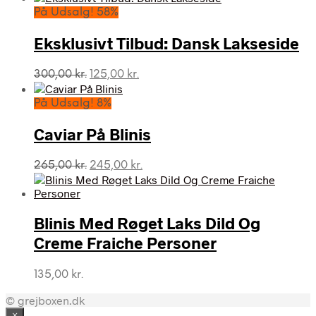
pris
pris
På Udsalg! 58%
var:
er:
920,00 kr..
230,00 kr..
Eksklusivt Tilbud: Dansk Lakseside
Den
Den
300,00
kr.
125,00
kr.
oprindelige
aktuelle
pris
pris
På Udsalg! 8%
var:
er:
300,00 kr..
125,00 kr..
Caviar På Blinis
Den
Den
265,00
kr.
245,00
kr.
oprindelige
aktuelle
pris
pris
var:
er:
Blinis Med Røget Laks Dild Og
265,00 kr..
245,00 kr..
Creme Fraiche Personer
135,00
kr.
© grejboxen.dk
×