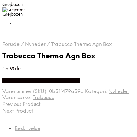
Grejboxen
Grejboxen
Forside
/
Nyheder
/
Trabucco Thermo Agn Box
Trabucco Thermo Agn Box
69,95
kr.
Bedste Pris Funder på Price Index
Varenummer (SKU):
0b5ff479a59d
Kategori:
Nyheder
Varemærke:
Trabucco
Previous Product
Next Product
Beskrivelse