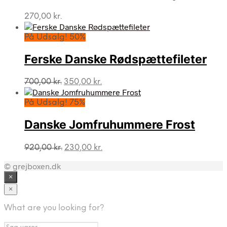
270,00
kr.
På Udsalg! 50%
Ferske Danske Rødspættefileter
Den
Den
700,00
kr.
350,00
kr.
oprindelige
aktuelle
pris
pris
På Udsalg! 75%
var:
er:
700,00 kr..
350,00 kr..
Danske Jomfruhummere Frost
Den
Den
920,00
kr.
230,00
kr.
oprindelige
aktuelle
© grejboxen.dk
pris
pris
var:
er:
×
920,00 kr..
230,00 kr..
×
What are you looking for?