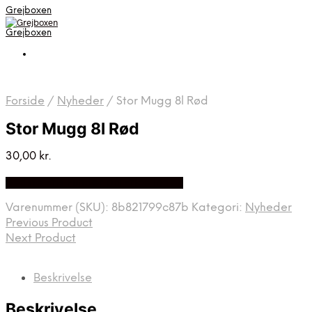
Grejboxen
Grejboxen
Forside
/
Nyheder
/
Stor Mugg 8l Rød
Stor Mugg 8l Rød
30,00
kr.
Bedste Pris Funder på Price Index
Varenummer (SKU):
8b821799c87b
Kategori:
Nyheder
Previous Product
Next Product
Beskrivelse
Beskrivelse