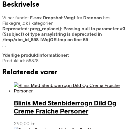
Beskrivelse
Vi har fundet
E-sox Dropshot Vægt
fra
Drennan
hos
Fiskegrej.dk i kategorien
Deprecated
: preg_replace(): Passing null to parameter #3
($subject) of type array|string is deprecated in
/tmp/xim_id_658-lWqjQR.tmp
on line
65
. .
Yderlige produktinformationer:
Produkt id: 56878
Relaterede varer
Blinis Med Stenbiderrogn Dild Og
Creme Fraiche Personer
290,00
kr.