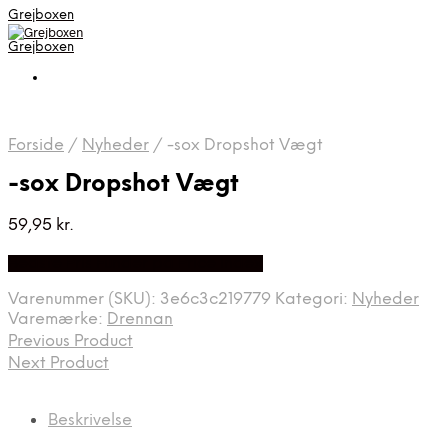
Grejboxen
Grejboxen
Forside
/
Nyheder
/
-sox Dropshot Vægt
-sox Dropshot Vægt
59,95
kr.
Bedste Pris Funder på Price Index
Varenummer (SKU):
3e6c3c219779
Kategori:
Nyheder
Varemærke:
Drennan
Previous Product
Next Product
Beskrivelse