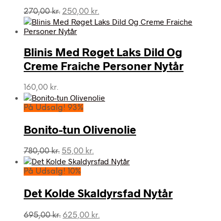
Den
Den
270,00
kr.
250,00
kr.
oprindelige
aktuelle
pris
pris
var:
er:
Blinis Med Røget Laks Dild Og
270,00 kr..
250,00 kr..
Creme Fraiche Personer Nytår
160,00
kr.
På Udsalg! 93%
Bonito-tun Olivenolie
Den
Den
780,00
kr.
55,00
kr.
oprindelige
aktuelle
pris
pris
På Udsalg! 10%
var:
er:
780,00 kr..
55,00 kr..
Det Kolde Skaldyrsfad Nytår
Den
Den
695,00
kr.
625,00
kr.