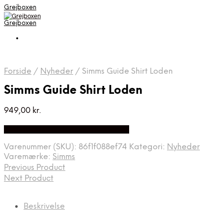
Grejboxen
Grejboxen
Forside
/
Nyheder
/
Simms Guide Shirt Loden
Simms Guide Shirt Loden
949,00
kr.
Bedste Pris Funder på Price Index
Varenummer (SKU):
86f1f088ef74
Kategori:
Nyheder
Varemærke:
Simms
Previous Product
Next Product
Beskrivelse