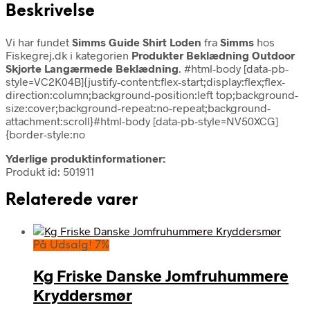
Beskrivelse
Vi har fundet
Simms Guide Shirt Loden
fra
Simms
hos
Fiskegrej.dk i kategorien
Produkter Beklædning Outdoor
Skjorte Langærmede Beklædning
. #html-body [data-pb-
style=VC2K04B]{justify-content:flex-start;display:flex;flex-
direction:column;background-position:left top;background-
size:cover;background-repeat:no-repeat;background-
attachment:scroll}#html-body [data-pb-style=NV50XCG]
{border-style:no
Yderlige produktinformationer:
Produkt id: 501911
Relaterede varer
På Udsalg! 7%
Kg Friske Danske Jomfruhummere
Kryddersmør