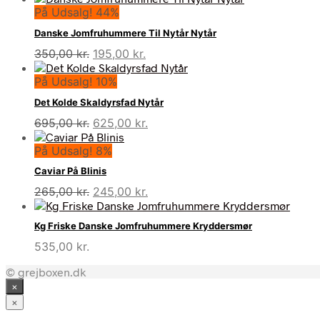
På Udsalg! 44%
Danske Jomfruhummere Til Nytår Nytår
Den
Den
350,00
kr.
195,00
kr.
oprindelige
aktuelle
På Udsalg! 10%
pris
pris
var:
er:
Det Kolde Skaldyrsfad Nytår
350,00 kr..
195,00 kr..
Den
Den
695,00
kr.
625,00
kr.
oprindelige
aktuelle
På Udsalg! 8%
pris
pris
var:
er:
Caviar På Blinis
695,00 kr..
625,00 kr..
Den
Den
265,00
kr.
245,00
kr.
oprindelige
aktuelle
pris
pris
Kg Friske Danske Jomfruhummere Kryddersmør
var:
er:
535,00
kr.
265,00 kr..
245,00 kr..
© grejboxen.dk
×
×