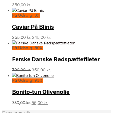
350,00
kr.
På Udsalg! 8%
Caviar På Blinis
Den
Den
265,00
kr.
245,00
kr.
oprindelige
aktuelle
pris
pris
På Udsalg! 50%
var:
er:
265,00 kr..
245,00 kr..
Ferske Danske Rødspættefileter
Den
Den
700,00
kr.
350,00
kr.
oprindelige
aktuelle
pris
pris
På Udsalg! 93%
var:
er:
700,00 kr..
350,00 kr..
Bonito-tun Olivenolie
Den
Den
780,00
kr.
55,00
kr.
oprindelige
aktuelle
© grejboxen.dk
pris
pris