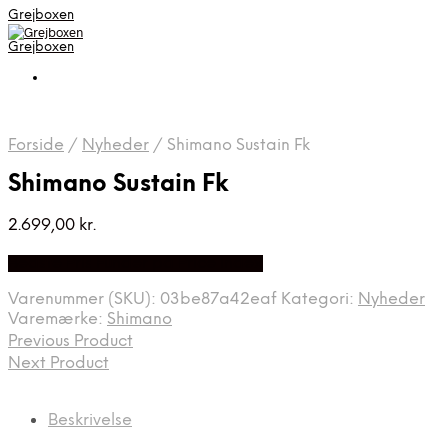
Grejboxen
Grejboxen
Forside
/
Nyheder
/
Shimano Sustain Fk
Shimano Sustain Fk
2.699,00
kr.
Bedste Pris Funder på Price Index
Varenummer (SKU):
03be87a42eaf
Kategori:
Nyheder
Varemærke:
Shimano
Previous Product
Next Product
Beskrivelse