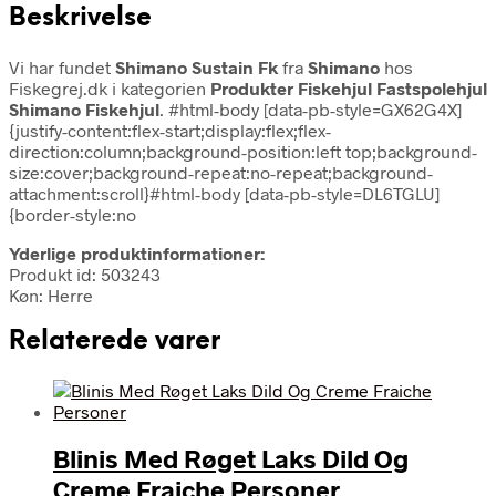
Beskrivelse
Vi har fundet
Shimano Sustain Fk
fra
Shimano
hos
Fiskegrej.dk i kategorien
Produkter Fiskehjul Fastspolehjul
Shimano Fiskehjul
. #html-body [data-pb-style=GX62G4X]
{justify-content:flex-start;display:flex;flex-
direction:column;background-position:left top;background-
size:cover;background-repeat:no-repeat;background-
attachment:scroll}#html-body [data-pb-style=DL6TGLU]
{border-style:no
Yderlige produktinformationer:
Produkt id: 503243
Køn: Herre
Relaterede varer
Blinis Med Røget Laks Dild Og
Creme Fraiche Personer