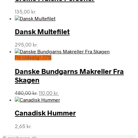
135,00
kr.
Dansk Multefilet
295,00
kr.
På Udsalg! 77%
Danske Bundgarns Makreller Fra
Skagen
Den
Den
480,00
kr.
110,00
kr.
oprindelige
aktuelle
pris
pris
var:
er:
Canadisk Hummer
480,00 kr..
110,00 kr..
2,65
kr.
© grejboxen.dk