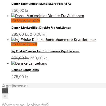
Dansk Kulmulefilet Skind Skarp Pris På Kg
250,00
kr.
På Udsalg! 26%
Dansk Mørksejfilet Direkte Fra Auktionen
Den
Den
285,00
kr.
210,00
kr.
oprindelige
aktuelle
pris
pris
På Udsalg! 7%
var:
er:
Kg Friske Danske Jomfruhummere Kryddersmør
285,00 kr..
210,00 kr..
Den
Den
270,00
kr.
250,00
kr.
oprindelige
aktuelle
pris
pris
Danske Langeloins
var:
er:
270,00 kr..
250,00 kr..
275,00
kr.
© grejboxen.dk
×
×
What are you looking for?