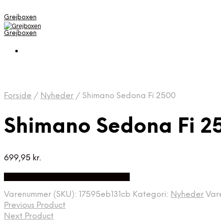
Grejboxen
Grejboxen
Forside
/
Nyheder
/
Shimano Sedona Fi 2500
Shimano Sedona Fi 2
699,95
kr.
Bedste Pris Funder på Price Index
Varenummer (SKU):
17595eb131cb
Kategori:
Nyheder
Var
Previous Product
Next Product