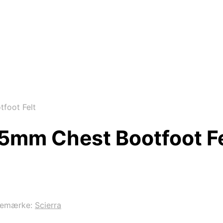
foot Felt
 5mm Chest Bootfoot Fe
remærke:
Scierra