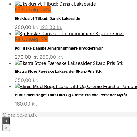
På Udsalg! 58%
Eksklusivt Tilbud: Dansk Lakseside
Den
Den
300,00
kr.
125,00
kr.
oprindelige
aktuelle
På Udsalg! 7%
pris
pris
var:
er:
Kg Friske Danske Jomfruhummere Kryddersmør
300,00 kr..
125,00 kr..
Den
Den
270,00
kr.
250,00
kr.
oprindelige
aktuelle
pris
pris
Ekstra Store Færøske Laksesider Skarp Pris Stk
var:
er:
350,00
kr.
270,00 kr..
250,00 kr..
Blinis Med Røget Laks Dild Og Creme Fraiche Personer Nytår
160,00
kr.
© grejboxen.dk
×
×