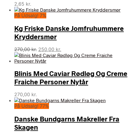
2,65
kr.
På Udsalg! 7%
Kg Friske Danske Jomfruhummere
Kryddersmør
Den
Den
270,00
kr.
250,00
kr.
oprindelige
aktuelle
pris
pris
var:
er:
Blinis Med Caviar Rødløg Og Creme
270,00 kr..
250,00 kr..
Fraiche Personer Nytår
270,00
kr.
På Udsalg! 77%
Danske Bundgarns Makreller Fra
Skagen