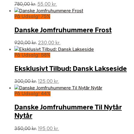
Den
Den
780,00
kr.
55,00
kr.
oprindelige
aktuelle
pris
pris
På Udsalg! 75%
var:
er:
780,00 kr..
55,00 kr..
Danske Jomfruhummere Frost
Den
Den
920,00
kr.
230,00
kr.
oprindelige
aktuelle
pris
pris
På Udsalg! 58%
var:
er:
920,00 kr..
230,00 kr..
Eksklusivt Tilbud: Dansk Lakseside
Den
Den
300,00
kr.
125,00
kr.
oprindelige
aktuelle
pris
pris
På Udsalg! 44%
var:
er:
300,00 kr..
125,00 kr..
Danske Jomfruhummere Til Nytår
Nytår
Den
Den
350,00
kr.
195,00
kr.
oprindelige
aktuelle