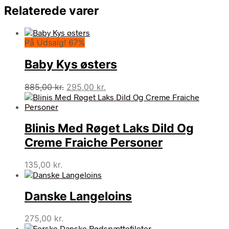
Relaterede varer
På Udsalg! 67%
Baby Kys østers
Den
Den
885,00
kr.
295,00
kr.
oprindelige
aktuelle
pris
pris
var:
er:
Blinis Med Røget Laks Dild Og
885,00 kr..
295,00 kr..
Creme Fraiche Personer
135,00
kr.
Danske Langeloins
275,00
kr.