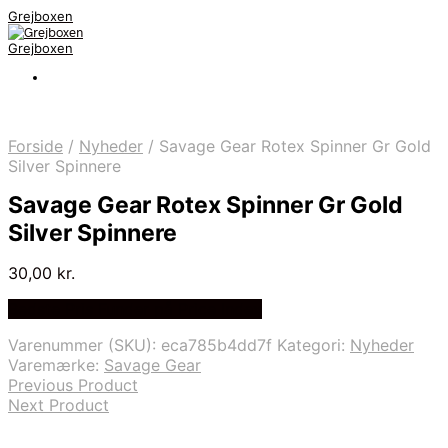
Grejboxen
Grejboxen
Forside
/
Nyheder
/
Savage Gear Rotex Spinner Gr Gold
Silver Spinnere
Savage Gear Rotex Spinner Gr Gold
Silver Spinnere
30,00
kr.
Bedste Pris Funder på Price Index
Varenummer (SKU):
eca785b4dd7f
Kategori:
Nyheder
Varemærke:
Savage Gear
Previous Product
Next Product