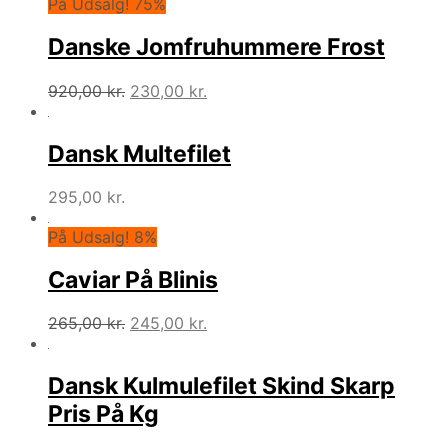
På Udsalg! 75%
Danske Jomfruhummere Frost
Den
Den
920,00
kr.
230,00
kr.
oprindelige
aktuelle
pris
pris
var:
er:
Dansk Multefilet
920,00 kr..
230,00 kr..
295,00
kr.
På Udsalg! 8%
Caviar På Blinis
Den
Den
265,00
kr.
245,00
kr.
oprindelige
aktuelle
pris
pris
var:
er:
Dansk Kulmulefilet Skind Skarp
265,00 kr..
245,00 kr..
Pris På Kg