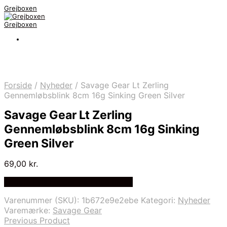
Grejboxen
Grejboxen
Forside
/
Nyheder
/
Savage Gear Lt Zerling
Gennemløbsblink 8cm 16g Sinking Green Silver
Savage Gear Lt Zerling
Gennemløbsblink 8cm 16g Sinking
Green Silver
69,00
kr.
Bedste Pris Funder på Price Index
Varenummer (SKU):
1b672e9e2ebe
Kategori:
Nyheder
Varemærke:
Savage Gear
Previous Product