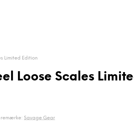
 Limited Edition
l Loose Scales Limite
aremærke:
Savage Gear