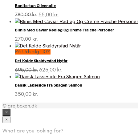
Bonito-tun Olivenolie
Den
Den
780,00
kr.
55,00
kr.
oprindelige
aktuelle
pris
pris
Blinis Med Caviar Rødløg Og Creme Fraiche Personer
var:
er:
780,00 kr..
55,00 kr..
270,00
kr.
På Udsalg! 10%
Det Kolde Skaldyrsfad Nytår
Den
Den
695,00
kr.
625,00
kr.
oprindelige
aktuelle
pris
pris
Dansk Lakseside Fra Skagen Salmon
var:
er:
695,00 kr..
625,00 kr..
350,00
kr.
© grejboxen.dk
×
×
What are you looking for?