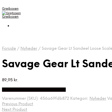
Grejboxen
Grejboxen
Forside
/
Nyheder
/
Savage Gear Lt Sandeel Loose Scales
Savage Gear Lt Sandee
89,95
kr.
Bedste Pris Funder på Price Index
Varenummer (SKU):
456a69fdb872
Kategori:
Nyheder
V
Previous Product
Next Product