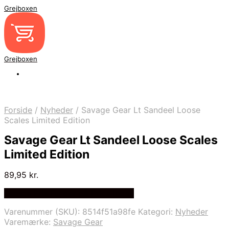
Grejboxen
Grejboxen
Forside
/
Nyheder
/
Savage Gear Lt Sandeel Loose
Scales Limited Edition
Savage Gear Lt Sandeel Loose Scales
Limited Edition
89,95
kr.
Bedste Pris Funder på Price Index
Varenummer (SKU):
8514f51a98fe
Kategori:
Nyheder
Varemærke:
Savage Gear