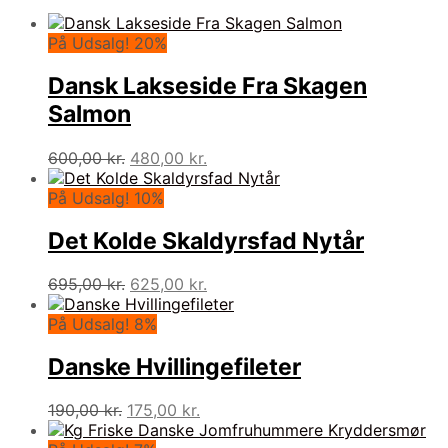
På Udsalg! 20%
Dansk Lakseside Fra Skagen
Salmon
Den
Den
600,00
kr.
480,00
kr.
oprindelige
aktuelle
pris
pris
På Udsalg! 10%
var:
er:
600,00 kr..
480,00 kr..
Det Kolde Skaldyrsfad Nytår
Den
Den
695,00
kr.
625,00
kr.
oprindelige
aktuelle
pris
pris
På Udsalg! 8%
var:
er:
695,00 kr..
625,00 kr..
Danske Hvillingefileter
Den
Den
190,00
kr.
175,00
kr.
oprindelige
aktuelle