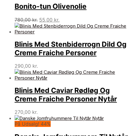
Bonito-tun Olivenolie
Den
Den
780,00
kr.
55,00
kr.
oprindelige
aktuelle
pris
pris
var:
er:
Blinis Med Stenbiderrogn Dild Og
780,00 kr..
55,00 kr..
Creme Fraiche Personer
290,00
kr.
Blinis Med Caviar Rødløg Og
Creme Fraiche Personer Nytår
270,00
kr.
På Udsalg! 44%