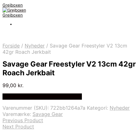
Grejboxen
Grejboxen
Forside
/
Nyheder
/
Savage Gear Freestyler V2 13cm
42gr Roach Jerkbait
Savage Gear Freestyler V2 13cm 42gr
Roach Jerkbait
99,00
kr.
Bedste Pris Funder på Price Index
Varenummer (SKU):
722bb1264a7a
Kategori:
Nyheder
Varemærke:
Savage Gear
Previous Product
Next Product