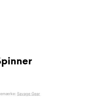
Spinner
remærke:
Savage Gear