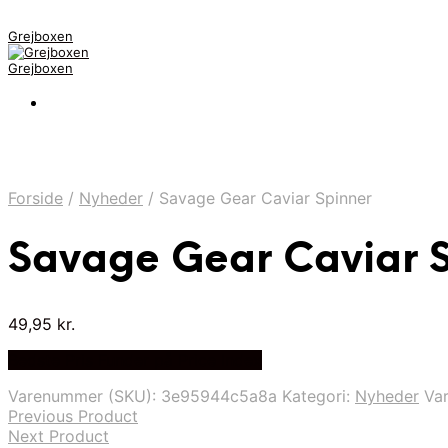
Grejboxen
Grejboxen
Forside
/
Nyheder
/
Savage Gear Caviar Spinner
Savage Gear Caviar 
49,95
kr.
Bedste Pris Funder på Price Index
Varenummer (SKU):
3e95944c5a8a
Kategori:
Nyheder
Va
Previous Product
Next Product