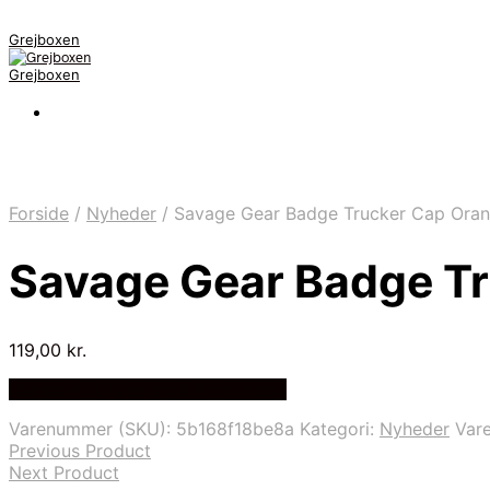
Grejboxen
Grejboxen
Forside
/
Nyheder
/
Savage Gear Badge Trucker Cap Ora
Savage Gear Badge T
119,00
kr.
Bedste Pris Funder på Price Index
Varenummer (SKU):
5b168f18be8a
Kategori:
Nyheder
Var
Previous Product
Next Product