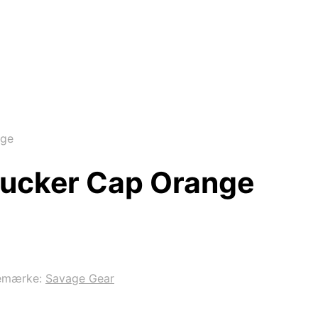
nge
rucker Cap Orange
emærke:
Savage Gear