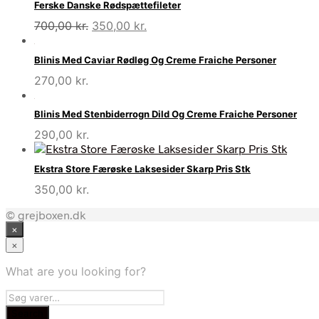
Ferske Danske Rødspættefileter
Den
Den
700,00
kr.
350,00
kr.
oprindelige
aktuelle
pris
pris
Blinis Med Caviar Rødløg Og Creme Fraiche Personer
var:
er:
270,00
kr.
700,00 kr..
350,00 kr..
Blinis Med Stenbiderrogn Dild Og Creme Fraiche Personer
290,00
kr.
Ekstra Store Færøske Laksesider Skarp Pris Stk
350,00
kr.
© grejboxen.dk
×
×
What are you looking for?