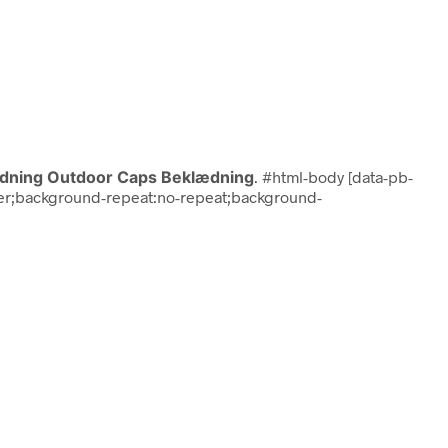
dning Outdoor Caps Beklædning
. #html-body [data-pb-
cover;background-repeat:no-repeat;background-