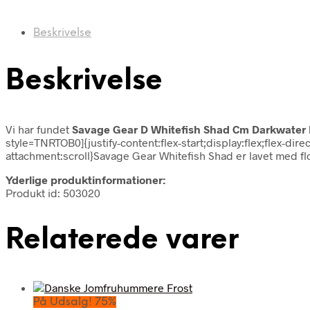
Beskrivelse
Beskrivelse
Vi har fundet
Savage Gear D Whitefish Shad Cm Darkwater
style=TNRTOB0]{justify-content:flex-start;display:flex;flex-
attachment:scroll}Savage Gear Whitefish Shad er lavet med flo
Yderlige produktinformationer:
Produkt id: 503020
Relaterede varer
På Udsalg! 75%