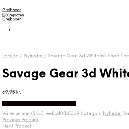
Grejboxen
Grejboxen
Forside
/
Nyheder
/
Savage Gear 3d Whitefish Shad 9c
Savage Gear 3d Whit
69,95
kr.
Bedste Pris Funder på Price Index
Varenummer (SKU):
ee8cd0fb80b9
Kategori:
Nyheder
Va
Previous Product
Next Product