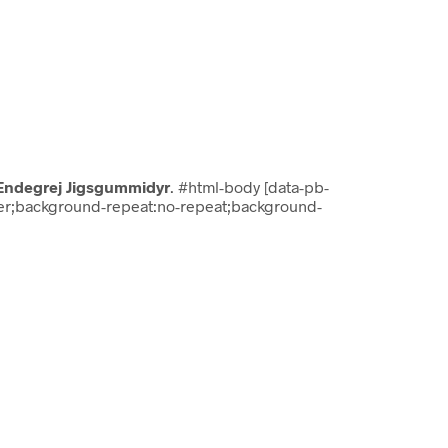
Endegrej Jigsgummidyr
. #html-body [data-pb-
cover;background-repeat:no-repeat;background-