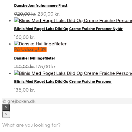
Danske Jomfruhummere Frost
Den
Den
920,00
kr.
230,00
kr.
oprindelige
aktuelle
pris
pris
Blinis Med Røget Laks Dild Og Creme Fraiche Personer Nytår
var:
er:
920,00 kr..
230,00 kr..
160,00
kr.
På Udsalg! 8%
Danske Hvillingefileter
Den
Den
190,00
kr.
175,00
kr.
oprindelige
aktuelle
pris
pris
Blinis Med Røget Laks Dild Og Creme Fraiche Personer
var:
er:
190,00 kr..
175,00 kr..
135,00
kr.
© grejboxen.dk
×
×
What are you looking for?