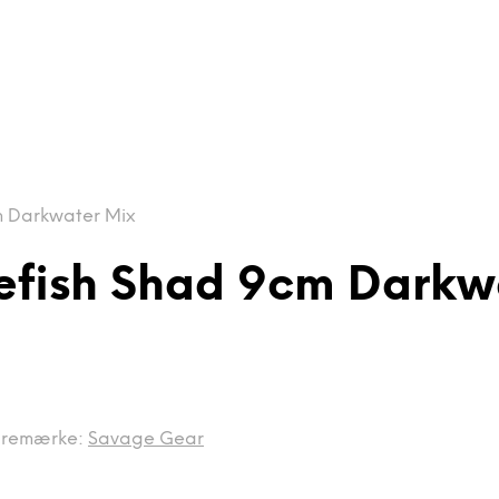
m Darkwater Mix
efish Shad 9cm Darkw
remærke:
Savage Gear