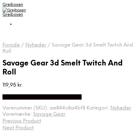
Grejboxen
Grejboxen
Forside
/
Nyheder
/
Savage Gear 3d Smelt Twitch And
Roll
Savage Gear 3d Smelt Twitch And
Roll
119,95
kr.
Bedste Pris Funder på Price Index
Varenummer (SKU):
ae844c8a4bf8
Kategori:
Nyheder
Varemærke:
Savage Gear
Previous Product
Next Product