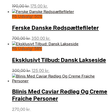
Den
Den
190,00
kr.
175,00
kr.
oprindelige
aktuelle
pris
pris
På Udsalg! 50%
var:
er:
190,00 kr..
175,00 kr..
Ferske Danske Rødspættefileter
Den
Den
700,00
kr.
350,00
kr.
oprindelige
aktuelle
pris
pris
På Udsalg! 58%
var:
er:
700,00 kr..
350,00 kr..
Eksklusivt Tilbud: Dansk Lakseside
Den
Den
300,00
kr.
125,00
kr.
oprindelige
aktuelle
pris
pris
var:
er:
Blinis Med Caviar Rødløg Og Creme
300,00 kr..
125,00 kr..
Fraiche Personer
270,00
kr.