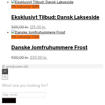
På Udsalg! 58%
Eksklusivt Tilbud: Dansk Lakseside
Den
Den
300,00
kr.
125,00
kr.
oprindelige
aktuelle
pris
pris
På Udsalg! 75%
var:
er:
300,00 kr..
125,00 kr..
Danske Jomfruhummere Frost
Den
Den
920,00
kr.
230,00
kr.
oprindelige
aktuelle
© grejboxen.dk
pris
pris
var:
er:
×
920,00 kr..
230,00 kr..
×
What are you looking for?