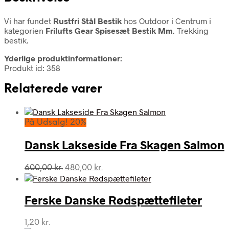
Vi har fundet
Rustfri Stål Bestik
hos Outdoor i Centrum i
kategorien
Frilufts Gear Spisesæt Bestik Mm
. Trekking
bestik.
Yderlige produktinformationer:
Produkt id: 358
Relaterede varer
På Udsalg! 20%
Dansk Lakseside Fra Skagen Salmon
Den
Den
600,00
kr.
480,00
kr.
oprindelige
aktuelle
pris
pris
var:
er:
Ferske Danske Rødspættefileter
600,00 kr..
480,00 kr..
1,20
kr.