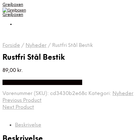
Grejboxen
Grejboxen
Forside
/
Nyheder
/
Rustfri Stål Bestik
Rustfri Stål Bestik
89,00
kr.
Bedste Pris Funder på Price Index
Varenummer (SKU):
cd3430b2e68c
Kategori:
Nyheder
Previous Product
Next Product
Beskrivelse
Beskrivelse