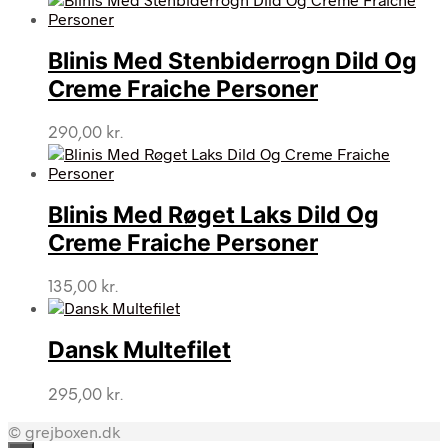
pris
pris
var:
er:
Blinis Med Stenbiderrogn Dild Og
885,00 kr..
295,00 kr..
Creme Fraiche Personer
290,00
kr.
Blinis Med Røget Laks Dild Og
Creme Fraiche Personer
135,00
kr.
Dansk Multefilet
295,00
kr.
© grejboxen.dk