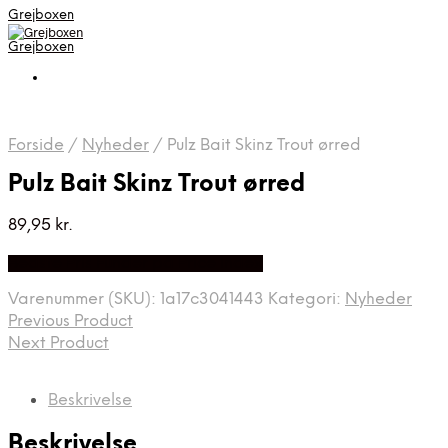
Grejboxen
Grejboxen
Forside
/
Nyheder
/
Pulz Bait Skinz Trout ørred
Pulz Bait Skinz Trout ørred
89,95
kr.
Bedste Pris Funder på Price Index
Varenummer (SKU):
1a17c3041443
Kategori:
Nyheder
Previous Product
Next Product
Beskrivelse
Beskrivelse