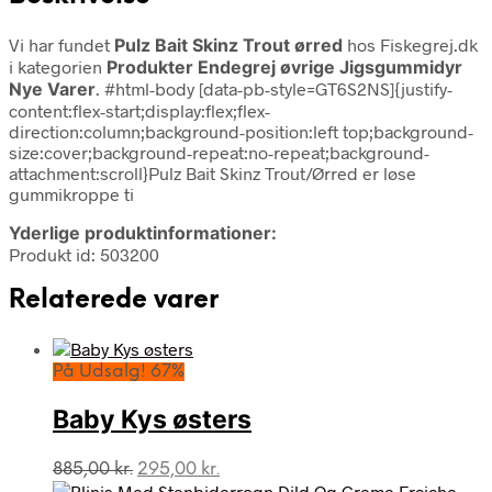
Vi har fundet
Pulz Bait Skinz Trout ørred
hos Fiskegrej.dk
i kategorien
Produkter Endegrej øvrige Jigsgummidyr
Nye Varer
. #html-body [data-pb-style=GT6S2NS]{justify-
content:flex-start;display:flex;flex-
direction:column;background-position:left top;background-
size:cover;background-repeat:no-repeat;background-
attachment:scroll}Pulz Bait Skinz Trout/Ørred er løse
gummikroppe ti
Yderlige produktinformationer:
Produkt id: 503200
Relaterede varer
På Udsalg! 67%
Baby Kys østers
Den
Den
885,00
kr.
295,00
kr.
oprindelige
aktuelle