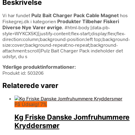
Beskrivelse
Vi har fundet
Pulz Bait Charger Pack Cable Magnet
hos
Fiskegrej.dk i kategorien
Produkter Tilbehør Fiskeri
Diverse Nye Varer øvrige
. #html-body [data-pb-
style=WYKCX5K]{justify-content:flex-start;display:flex;flex-
direction:column;background-position:left top;background-
size:cover;background-repeat:no-repeat;background-
attachment:scroll}Pulz Bait Charger Pack indeholder det
udstyr, du s
Yderlige produktinformationer:
Produkt id: 503206
Relaterede varer
På Udsalg! 7%
Kg Friske Danske Jomfruhummere
Kryddersmør