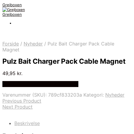
Grejboxen
Grejboxen
Forside
/
Nyheder
/
Pulz Bait Charger Pack Cable
Magnet
Pulz Bait Charger Pack Cable Magnet
49,95
kr.
Bedste Pris Funder på Price Index
Varenummer (SKU):
789cf833203a
Kategori:
Nyheder
Previous Product
Next Product
Beskrivelse