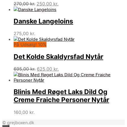
Den
Den
270,00
kr.
250,00
kr.
oprindelige
aktuelle
pris
pris
Danske Langeloins
var:
er:
270,00 kr..
250,00 kr..
275,00
kr.
På Udsalg! 10%
Det Kolde Skaldyrsfad Nytår
Den
Den
695,00
kr.
625,00
kr.
oprindelige
aktuelle
pris
pris
var:
er:
Blinis Med Røget Laks Dild Og
695,00 kr..
625,00 kr..
Creme Fraiche Personer Nytår
160,00
kr.
© grejboxen.dk