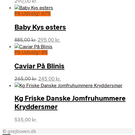
290,00
kr.
På Udsalg! 67%
Baby Kys østers
Den
Den
885,00
kr.
295,00
kr.
oprindelige
aktuelle
pris
pris
På Udsalg! 8%
var:
er:
885,00 kr..
295,00 kr..
Caviar På Blinis
Den
Den
265,00
kr.
245,00
kr.
oprindelige
aktuelle
pris
pris
var:
er:
Kg Friske Danske Jomfruhummere
265,00 kr..
245,00 kr..
Kryddersmør
535,00
kr.
© grejboxen.dk