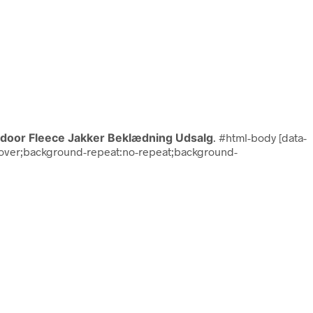
door Fleece Jakker Beklædning Udsalg
. #html-body [data-
ze:cover;background-repeat:no-repeat;background-