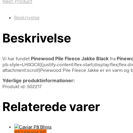
Next Product
Beskrivelse
Beskrivelse
Vi har fundet
Pinewood Pile Fleece Jakke Black
fra
Pinew
pb-style=LHIX3C6]{justify-content:flex-start;display:flex;fl
attachment:scroll}Pinewood Pile Fleece Jakke er en varm og b
Yderlige produktinformationer:
Produkt id: 502217
Relaterede varer
På Udsalg! 8%