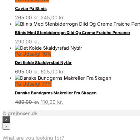
Caviar På Blinis
Den
Den
265,00
kr.
245,00
kr.
oprindelige
aktuelle
pris
pris
Blinis Med Stenbiderrogn Dild Og Creme Fraiche Personer
var:
er:
290,00
kr.
265,00 kr..
245,00 kr..
På Udsalg! 10%
Det Kolde Skaldyrsfad Nytår
Den
Den
695,00
kr.
625,00
kr.
oprindelige
aktuelle
På Udsalg! 77%
pris
pris
var:
er:
Danske Bundgarns Makreller Fra Skagen
695,00 kr..
625,00 kr..
Den
Den
480,00
kr.
110,00
kr.
oprindelige
aktuelle
© grejboxen.dk
pris
pris
×
var:
er:
480,00 kr..
110,00 kr..
×
What are you looking for?