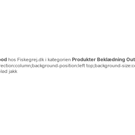
ood
hos Fiskegrej.dk i kategorien
Produkter Beklædning Out
ex-direction:column;background-position:left top;background-si
lød jakk