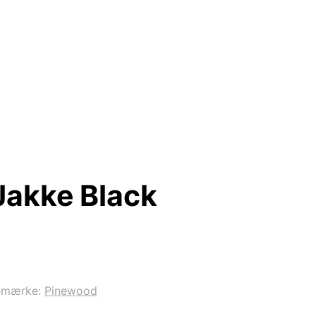
Jakke Black
emærke:
Pinewood