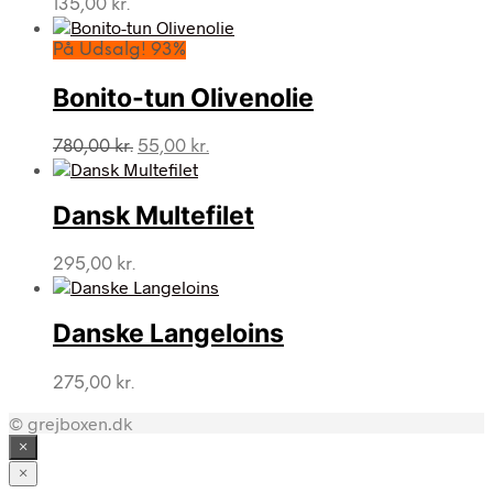
135,00
kr.
På Udsalg! 93%
Bonito-tun Olivenolie
Den
Den
780,00
kr.
55,00
kr.
oprindelige
aktuelle
pris
pris
var:
er:
Dansk Multefilet
780,00 kr..
55,00 kr..
295,00
kr.
Danske Langeloins
275,00
kr.
© grejboxen.dk
×
×