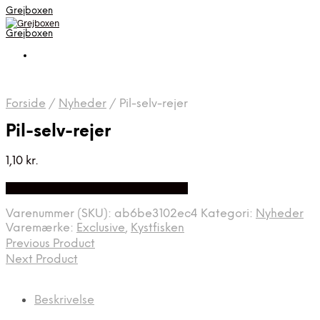
Grejboxen
Grejboxen
Forside
/
Nyheder
/
Pil-selv-rejer
Pil-selv-rejer
1,10
kr.
Bedste Pris Funder på Price Index
Varenummer (SKU):
ab6be3102ec4
Kategori:
Nyheder
Varemærke:
Exclusive
,
Kystfisken
Previous Product
Next Product
Beskrivelse