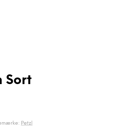
 Sort
emærke:
Petzl