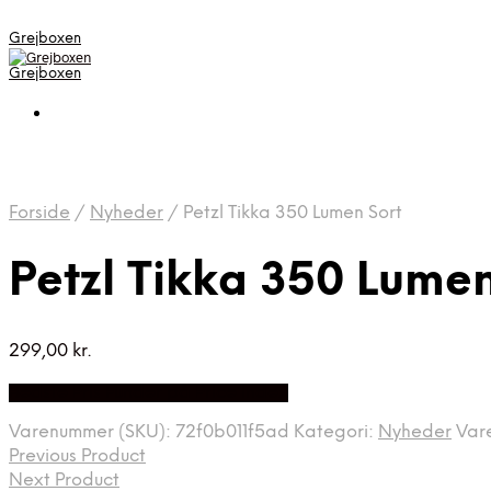
Grejboxen
Grejboxen
Forside
/
Nyheder
/
Petzl Tikka 350 Lumen Sort
Petzl Tikka 350 Lumen
299,00
kr.
Bedste Pris Funder på Price Index
Varenummer (SKU):
72f0b011f5ad
Kategori:
Nyheder
Var
Previous Product
Next Product