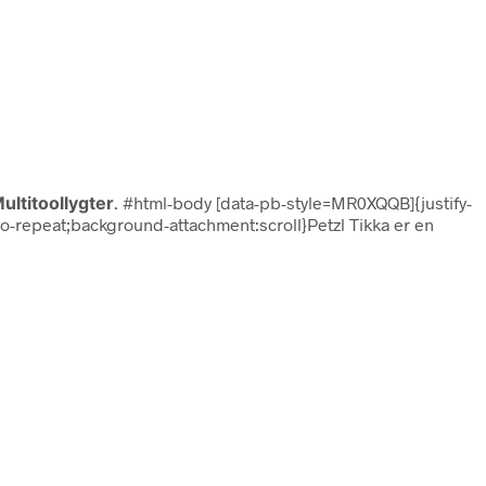
ltitoollygter
. #html-body [data-pb-style=MR0XQQB]{justify-
no-repeat;background-attachment:scroll}Petzl Tikka er en