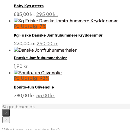
Baby Kys østers
Den
Den
885,00
kr.
295,00
kr.
oprindelige
aktuelle
pris
pris
På Udsalg! 7%
var:
er:
Kg Friske Danske Jomfruhummere Kryddersmør
885,00 kr..
295,00 kr..
Den
Den
270,00
kr.
250,00
kr.
oprindelige
aktuelle
pris
pris
Danske Jomfruhummerhaler
var:
er:
270,00 kr..
250,00 kr..
1,90
kr.
På Udsalg! 93%
Bonito-tun Olivenolie
Den
Den
780,00
kr.
55,00
kr.
oprindelige
aktuelle
© grejboxen.dk
pris
pris
var:
er:
×
780,00 kr..
55,00 kr..
×