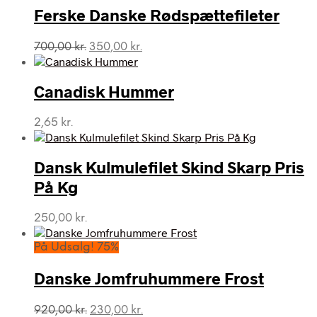
Ferske Danske Rødspættefileter
Den
Den
700,00
kr.
350,00
kr.
oprindelige
aktuelle
pris
pris
var:
er:
Canadisk Hummer
700,00 kr..
350,00 kr..
2,65
kr.
Dansk Kulmulefilet Skind Skarp Pris
På Kg
250,00
kr.
På Udsalg! 75%
Danske Jomfruhummere Frost
Den
Den
920,00
kr.
230,00
kr.