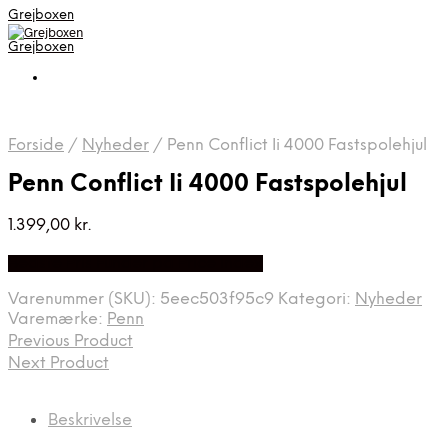
Grejboxen
Grejboxen
Forside
/
Nyheder
/
Penn Conflict Ii 4000 Fastspolehjul
Penn Conflict Ii 4000 Fastspolehjul
1.399,00
kr.
Bedste Pris Funder på Price Index
Varenummer (SKU):
5eec503f95c9
Kategori:
Nyheder
Varemærke:
Penn
Previous Product
Next Product
Beskrivelse