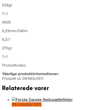
258gr
7+1
4000
0,29mm/240m
6,2:1
270gr
7+1
Produktvideo
Yderlige produktinformationer:
Produkt id: DK483v3511
Relaterede varer
På Udsalg! 50%