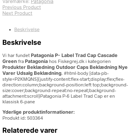
Varemærke:
Patagonia
Previous Product
Next Product
Beskrivelse
Beskrivelse
Vi har fundet
Patagonia P- Label Trad Cap Cascade
Green
fra
Patagonia
hos Fiskegrej.dk i kategorien
Produkter Beklædning Outdoor Caps Beklædning Nye
Varer Udsalg Beklædning
. #html-body [data-pb-
style=P2KMQNS]{justify-content:flex-start;display:flex;flex-
direction:column;background-position:left top;background-
size:cover;background-repeat:no-repeat;background-
attachment:scroll}Patagonia P-6 Label Trad Cap er en
klassisk 6-pane
Yderlige produktinformationer:
Produkt id: 503364
Relaterede varer