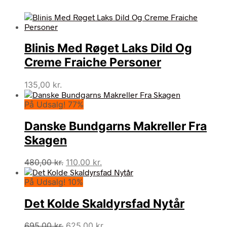
Blinis Med Røget Laks Dild Og
Creme Fraiche Personer
135,00
kr.
På Udsalg! 77%
Danske Bundgarns Makreller Fra
Skagen
Den
Den
480,00
kr.
110,00
kr.
oprindelige
aktuelle
På Udsalg! 10%
pris
pris
var:
er:
Det Kolde Skaldyrsfad Nytår
480,00 kr..
110,00 kr..
Den
Den
695,00
kr.
625,00
kr.