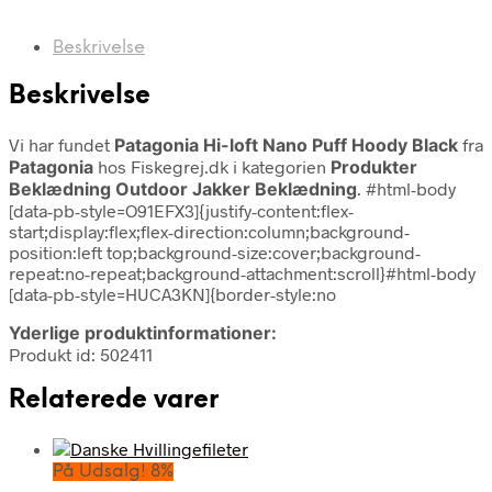
Beskrivelse
Beskrivelse
Vi har fundet
Patagonia Hi-loft Nano Puff Hoody Black
fra
Patagonia
hos Fiskegrej.dk i kategorien
Produkter
Beklædning Outdoor Jakker Beklædning
. #html-body
[data-pb-style=O91EFX3]{justify-content:flex-
start;display:flex;flex-direction:column;background-
position:left top;background-size:cover;background-
repeat:no-repeat;background-attachment:scroll}#html-body
[data-pb-style=HUCA3KN]{border-style:no
Yderlige produktinformationer:
Produkt id: 502411
Relaterede varer
På Udsalg! 8%