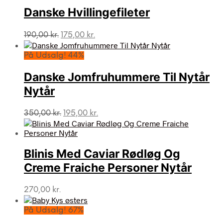
Danske Hvillingefileter
Den
Den
190,00
kr.
175,00
kr.
oprindelige
aktuelle
pris
pris
På Udsalg! 44%
var:
er:
190,00 kr..
175,00 kr..
Danske Jomfruhummere Til Nytår
Nytår
Den
Den
350,00
kr.
195,00
kr.
oprindelige
aktuelle
pris
pris
var:
er:
Blinis Med Caviar Rødløg Og
350,00 kr..
195,00 kr..
Creme Fraiche Personer Nytår
270,00
kr.
På Udsalg! 67%